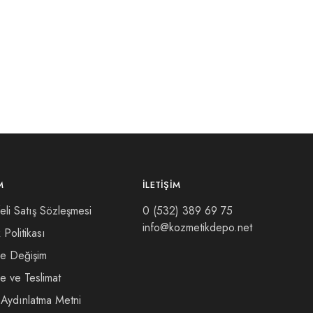
M
İLETIŞIM
li Satış Sözleşmesi
0 (532) 389 69 75
info@kozmetikdepo.net
k Politikası
ve Değişim
 ve Teslimat
Aydınlatma Metni