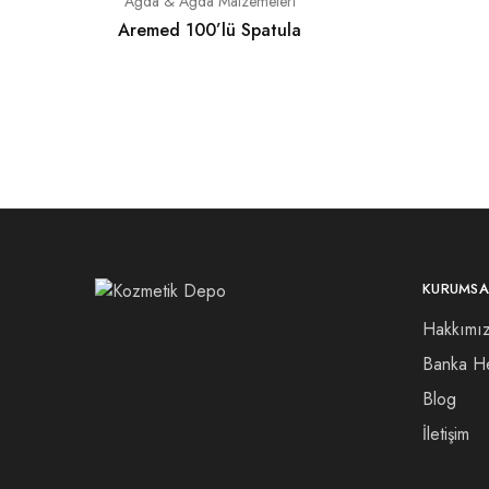
Ağda & Ağda Malzemeleri
Aremed 100’lü Spatula
KURUMSA
Hakkımı
Banka He
Blog
İletişim