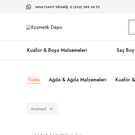
WHATSAPP SIPARIŞ: 0 (532) 389 69 75
Kozmetik
Kuaför
Depo
Malzemeleri
ve
Kozmetik
Ürünleri
Kuaför & Boya Malzemeleri
Saç Bo
Tümü
Ağda & Ağda Malzemeleri
Kuaför &
Aremed