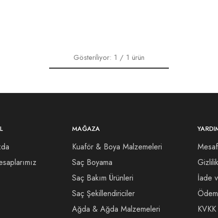
Gösteriliyor:
1
/
1
ürün
L
MAĞAZA
YARDI
zda
Kuaför & Boya Malzemeleri
Mesafe
saplarımız
Saç Boyama
Gizlili
Saç Bakım Ürünleri
İade 
Saç Şekillendiriciler
Ödeme
Ağda & Ağda Malzemeleri
KVKK 