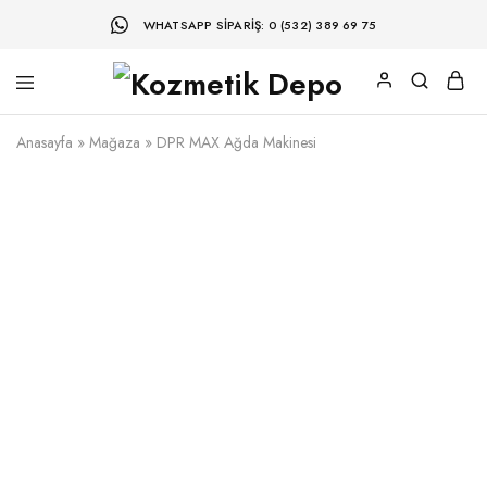
WHATSAPP SIPARIŞ: 0 (532) 389 69 75
Anasayfa
»
Mağaza
»
DPR MAX Ağda Makinesi