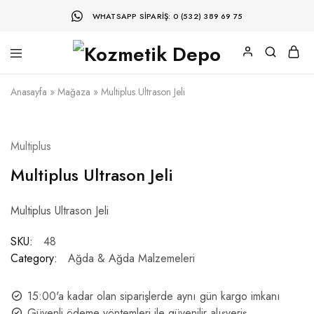
WHATSAPP SIPARIŞ: 0 (532) 389 69 75
Anasayfa
»
Mağaza
»
Multiplus Ultrason Jeli
Multiplus
Multiplus Ultrason Jeli
Multiplus Ultrason Jeli
SKU:
48
Category:
Ağda & Ağda Malzemeleri
15:00'a kadar olan siparişlerde aynı gün kargo imkanı
Güvenli ödeme yöntemleri ile güvenilir alışveriş.