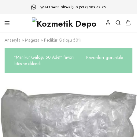
WHATSAPP SIPARIŞ: 0 (532) 389 69 75
Anasayfa
»
Mağaza
»
Pedikür Galoşu 50’li
“Manikür Galoşu 50 Adet” favori
Favorileri görüntüle
listesine eklendi